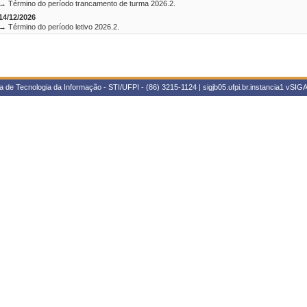
→ Término do período trancamento de turma 2026.2.
14/12/2026
→ Término do período letivo 2026.2.
 de Tecnologia da Informação - STI/UFPI - (86) 3215-1124 | sigjb05.ufpi.br.instancia1
vSIGA