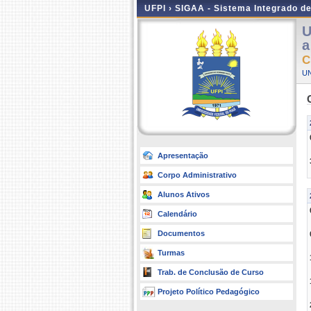
UFPI ›
SIGAA - Sistema Integrado d
U
a
C
UN
Apresentação
Corpo Administrativo
Alunos Ativos
Calendário
Documentos
Turmas
Trab. de Conclusão de Curso
Projeto Político Pedagógico