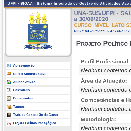
UFPI ›
SIGAA - Sistema Integrado de Gestão de Atividades Ac
UNA-SUS/UFPI - SAUD
a 30/06/2020
CURSO NÍVEL LATO S
UNIVERSIDADE ABERTA DO SUS DA U
Projeto Político
Perfil Profissional:
Apresentação
Nenhum conteúdo d
Corpo Administrativo
Área de Atuação:
Alunos Ativos
Nenhum conteúdo d
Calendário
Documentos
Competências e Ha
Turmas
Nenhum conteúdo d
Trab. de Conclusão de Curso
Metodologia:
Projeto Político Pedagógico
Nenhum conteúdo d