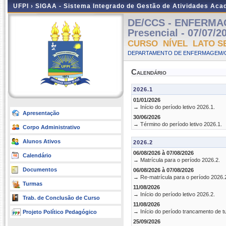
UFPI ›
SIGAA - Sistema Integrado de Gestão de Atividades Ac
DE/CCS - ENFERMA
Presencial - 07/07/2
CURSO NÍVEL LATO S
DEPARTAMENTO DE ENFERMAGEM/C
Calendário
2026.1
01/01/2026
→ Início do período letivo 2026.1.
Apresentação
30/06/2026
→ Término do período letivo 2026.1.
Corpo Administrativo
Alunos Ativos
2026.2
06/08/2026 à 07/08/2026
Calendário
→ Matrícula para o período 2026.2.
Documentos
06/08/2026 à 07/08/2026
→ Re-matrícula para o período 2026.
Turmas
11/08/2026
→ Início do período letivo 2026.2.
Trab. de Conclusão de Curso
11/08/2026
→ Início do período trancamento de t
Projeto Político Pedagógico
25/09/2026