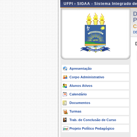
UFPI ›
SIGAA - Sistema Integrado d
D
P
C
D
Apresentação
Corpo Administrativo
Alunos Ativos
Calendário
Documentos
Turmas
Trab. de Conclusão de Curso
Projeto Político Pedagógico