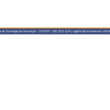
 de Tecnologia da Informação - STI/UFPI - (86) 3215-1124 | sigjb04.ufpi.br.instancia1
vSIGA