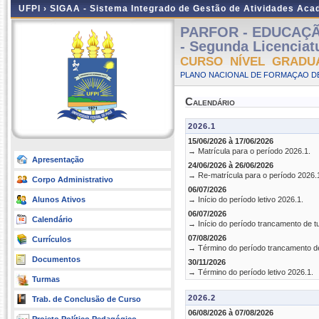
UFPI ›
SIGAA - Sistema Integrado de Gestão de Atividades Ac
PARFOR - EDUCAÇÃO 
- Segunda Licenciat
CURSO NÍVEL GRADU
PLANO NACIONAL DE FORMAÇAO DE
Calendário
2026.1
15/06/2026 à 17/06/2026
→ Matrícula para o período 2026.1.
Apresentação
24/06/2026 à 26/06/2026
→ Re-matrícula para o período 2026.
Corpo Administrativo
06/07/2026
Alunos Ativos
→ Início do período letivo 2026.1.
06/07/2026
Calendário
→ Início do período trancamento de t
07/08/2026
Currículos
→ Término do período trancamento d
Documentos
30/11/2026
→ Término do período letivo 2026.1.
Turmas
2026.2
Trab. de Conclusão de Curso
06/08/2026 à 07/08/2026