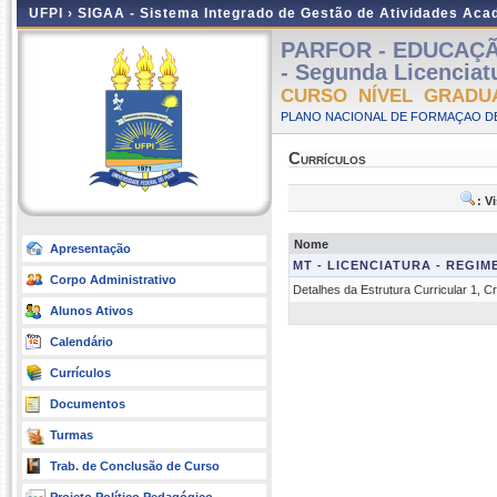
UFPI ›
SIGAA - Sistema Integrado de Gestão de Atividades Ac
PARFOR - EDUCAÇÃO 
- Segunda Licenciat
CURSO NÍVEL GRADU
PLANO NACIONAL DE FORMAÇAO DE
Currículos
: V
Nome
Apresentação
MT - LICENCIATURA - REGI
Corpo Administrativo
Detalhes da Estrutura Curricular 1, 
Alunos Ativos
Calendário
Currículos
Documentos
Turmas
Trab. de Conclusão de Curso