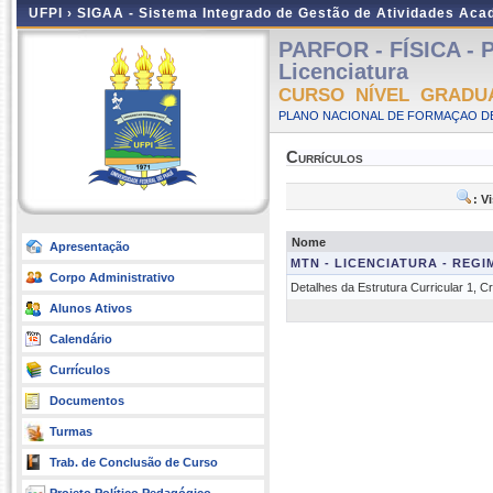
UFPI ›
SIGAA - Sistema Integrado de Gestão de Atividades Ac
PARFOR - FÍSICA - P
Licenciatura
CURSO NÍVEL GRADU
PLANO NACIONAL DE FORMAÇAO DE
Currículos
: V
Nome
Apresentação
MTN - LICENCIATURA - REGI
Corpo Administrativo
Detalhes da Estrutura Curricular 1, 
Alunos Ativos
Calendário
Currículos
Documentos
Turmas
Trab. de Conclusão de Curso