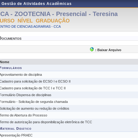
e Gestão de Atividades Acadêmicas
CA - ZOOTECNIA - Presencial - Teresina
URSO NÍVEL GRADUAÇÃO
NTRO DE CIENCIAS AGRARIAS - CCA
Documentos
: Baixar Arquivo
Nome
Formulários
Aproveitamento de disciplina
Cadastro para solicitação de ECSO I e ECSO II
Cadastro para solicitação de TCC I e TCC II
Formulário Dispensa de disciplinas
Formulário - Solicitação de segunda chamada
Solicitação de aumento ou redução de créditos
Termo de Abertura do Processo
Termo de autorização para disponibilização eletrônica de TCC
Material Didático
Apresentação PRAEC