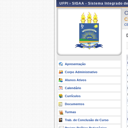
UFPI ›
SIGAA - Sistema Integrado d
C
C
CE
Apresentação
Corpo Administrativo
Alunos Ativos
Calendário
Currículos
Documentos
Turmas
Trab. de Conclusão de Curso