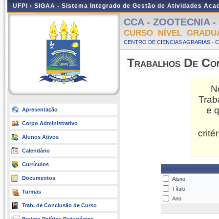
UFPI ›
SIGAA - Sistema Integrado de Gestão de Atividades Ac
CCA - ZOOTECNIA - P
CURSO NÍVEL GRADU
CENTRO DE CIENCIAS AGRARIAS - 
Trabalhos De Co
N
Trab
e 
Apresentação
Corpo Administrativo
crit
Alunos Ativos
Calendário
Currículos
Documentos
Aluno:
Título:
Turmas
Ano:
Trab. de Conclusão de Curso