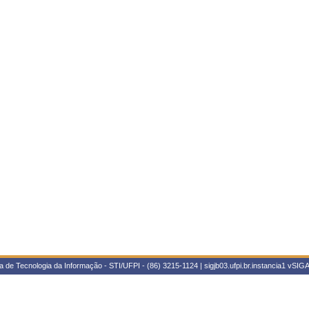
 de Tecnologia da Informação - STI/UFPI - (86) 3215-1124 | sigjb03.ufpi.br.instancia1
vSIGA