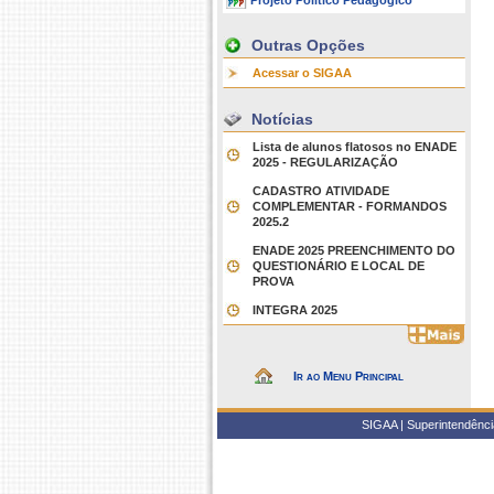
Projeto Político Pedagógico
Outras Opções
Acessar o SIGAA
Notícias
Lista de alunos flatosos no ENADE
2025 - REGULARIZAÇÃO
CADASTRO ATIVIDADE
COMPLEMENTAR - FORMANDOS
2025.2
ENADE 2025 PREENCHIMENTO DO
QUESTIONÁRIO E LOCAL DE
PROVA
INTEGRA 2025
Ir ao Menu Principal
SIGAA | Superintendência