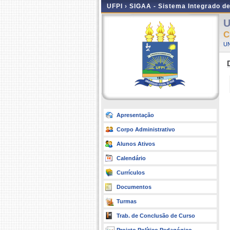
UFPI ›
SIGAA - Sistema Integrado d
U
C
UN
Apresentação
Corpo Administrativo
Alunos Ativos
Calendário
Currículos
Documentos
Turmas
Trab. de Conclusão de Curso