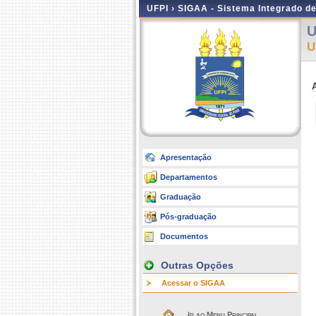
UFPI ›
SIGAA - Sistema Integrado d
U
U
Apresentação
Departamentos
Graduação
Pós-graduação
Documentos
Outras Opções
Acessar o SIGAA
Ir ao Menu Principal