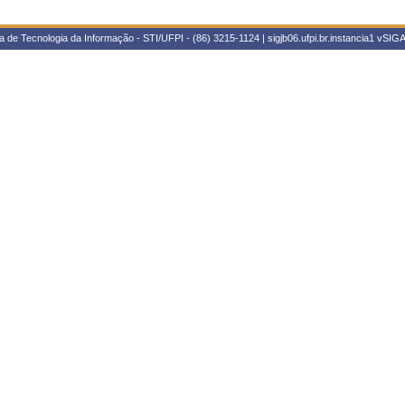
 de Tecnologia da Informação - STI/UFPI - (86) 3215-1124 | sigjb06.ufpi.br.instancia1
vSIGA