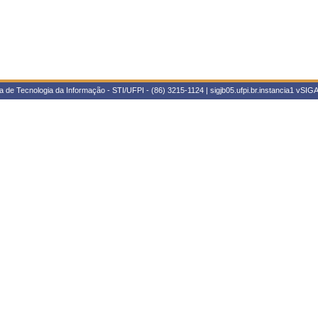
 de Tecnologia da Informação - STI/UFPI - (86) 3215-1124 | sigjb05.ufpi.br.instancia1
vSIGA