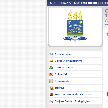
UFPI ›
SIGAA - Sistema Integrado d
C
1
C
C
Apresentação
Corpo Administrativo
Alunos Ativos
Calendário
Documentos
Turmas
Trab. de Conclusão de Curso
Projeto Político Pedagógico