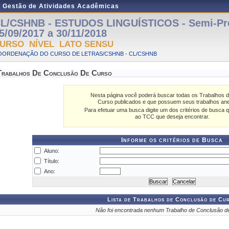
e Gestão de Atividades Acadêmicas
L/CSHNB - ESTUDOS LINGUÍSTICOS - Semi-Pre
5/09/2017 a 30/11/2018
URSO NÍVEL LATO SENSU
OORDENAÇÃO DO CURSO DE LETRAS/CSHNB - CL/CSHNB
Trabalhos De Conclusão De Curso
Nesta página você poderá buscar todas os Trabalhos 
Curso publicados e que possuem seus trabalhos an
Para efetuar uma busca digite um dos critérios de busca q
ao TCC que deseja encontrar.
Informe os critérios de Busca
Aluno:
Título:
Ano:
Lista de Trabalhos de Conclusão de Cu
Não foi encontrada nenhum Trabalho de Conclusão d