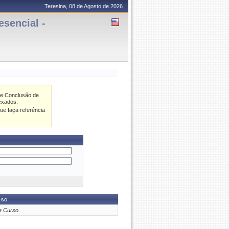
Teresina, 08 de Agosto de 2026
sencial -
de Conclusão de
exados.
ue faça referência
rso
e Curso.