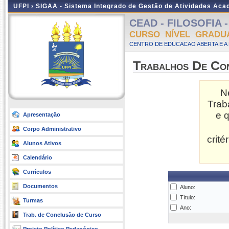
UFPI ›
SIGAA - Sistema Integrado de Gestão de Atividades Ac
CEAD - FILOSOFIA - 
CURSO NÍVEL GRADU
CENTRO DE EDUCACAO ABERTA E A 
Trabalhos De Co
N
Trab
e 
Apresentação
Corpo Administrativo
crit
Alunos Ativos
Calendário
Currículos
Documentos
Aluno:
Título:
Turmas
Ano:
Trab. de Conclusão de Curso