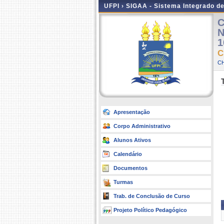
UFPI ›
SIGAA - Sistema Integrado d
C
N
1
C
CH
Apresentação
Corpo Administrativo
Alunos Ativos
Calendário
Documentos
Turmas
Trab. de Conclusão de Curso
Projeto Político Pedagógico