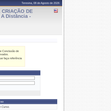
Teresina, 08 de Agosto de 2026
 CRIAÇÃO DE
 Distância -
de Conclusão de
exados.
ue faça referência
rso
e Curso.