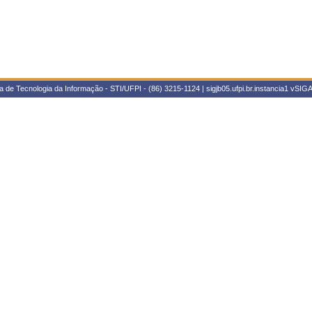
 de Tecnologia da Informação - STI/UFPI - (86) 3215-1124 | sigjb05.ufpi.br.instancia1
vSIGA