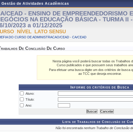
e Gestão de Atividades Acadêmicas
A/CEAD - ENSINO DE EMPREENDEDORISMO E
EGÓCIOS NA EDUCAÇÃO BÁSICA - TURMA II - A
6/10/2023 a 01/12/2025
URSO NÍVEL LATO SENSU
EFIA DO CURSO DE ADMINISTRACAO/CEAD - CA/CEAD
Trabalhos De Conclusão De Curso
Nesta página você poderá buscar todas os Trabalhos 
Curso publicados e que possuem seus trabalhos an
Para efetuar uma busca digite um dos critérios de busca q
ao TCC que deseja encontrar.
Informe os critérios de Busca
Aluno:
Título:
Ano:
Lista de Trabalhos de Conclusão de Cu
Não foi encontrada nenhum Trabalho de Conclusão d