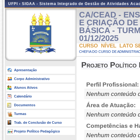
UFPI ›
SIGAA - Sistema Integrado de Gestão de Atividades Ac
CA/CEAD - EN
E CRIAÇÃO D
BÁSICA - TURMA 
01/12/2025
CURSO NÍVEL LATO S
CHEFIA DO CURSO DE ADMINISTRAC
Projeto Político
Apresentação
Corpo Administrativo
Perfil Profissional:
Alunos Ativos
Nenhum conteúdo d
Calendário
Área de Atuação:
Documentos
Nenhum conteúdo d
Turmas
Trab. de Conclusão de Curso
Competências e Ha
Projeto Político Pedagógico
Nenhum conteúdo d