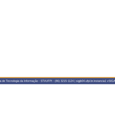
 de Tecnologia da Informação - STI/UFPI - (86) 3215-1124 | sigjb04.ufpi.br.instancia1
vSIGA