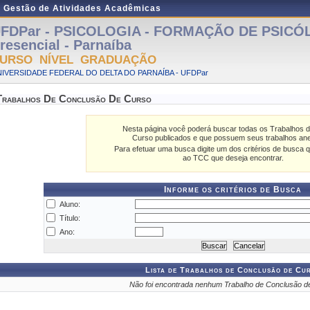
e Gestão de Atividades Acadêmicas
FDPar - PSICOLOGIA - FORMAÇÃO DE PSICÓ
resencial - Parnaíba
URSO NÍVEL GRADUAÇÃO
IVERSIDADE FEDERAL DO DELTA DO PARNAÍBA - UFDPar
Trabalhos De Conclusão De Curso
Nesta página você poderá buscar todas os Trabalhos 
Curso publicados e que possuem seus trabalhos an
Para efetuar uma busca digite um dos critérios de busca q
ao TCC que deseja encontrar.
Informe os critérios de Busca
Aluno:
Título:
Ano:
Lista de Trabalhos de Conclusão de Cu
Não foi encontrada nenhum Trabalho de Conclusão d