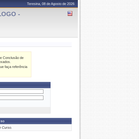
Teresina, 08 de Agosto de 2026
LOGO -
de Conclusão de
exados.
ue faça referência
rso
e Curso.