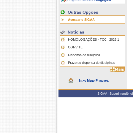
Projeto Político Pedagógico
Outras Opções
Acessar o SIGAA
Notícias
HOMOLOGAÇÕES - TCC I 2026.1
CONVITE
Dispensa de disciplina
Prazo de dispensa de disciplinas
Ir ao Menu Principal
SIGAA | Superintendência