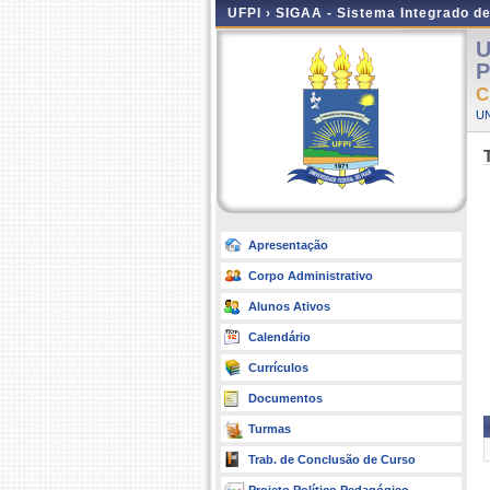
UFPI ›
SIGAA - Sistema Integrado d
U
P
C
UN
Apresentação
Corpo Administrativo
Alunos Ativos
Calendário
Currículos
Documentos
Turmas
Trab. de Conclusão de Curso