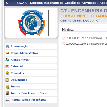
UFPI ›
SIGAA - Sistema Integrado de Gestão de Atividades Ac
CT - ENGENHARIA DE
CURSO NÍVEL GRADU
CENTRO DE TECNOLOGIA - CT
Notícias
21/09/2022 13:17
:: Projeto da UFP
21/09/2022 12:49
:: Resultado da 
Apresentação
Corpo Administrativo
Alunos Ativos
Calendário
Currículos
Documentos
Turmas
Trab. de Conclusão de Curso
Projeto Político Pedagógico