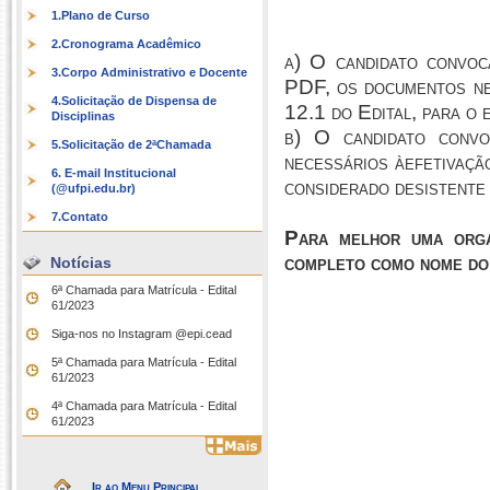
1.Plano de Curso
2.Cronograma Acadêmico
a) O candidato convoc
3.Corpo Administrativo e Docente
PDF, os documentos nec
4.Solicitação de Dispensa de
12.1 do Edital, para o 
Disciplinas
b) O candidato conv
5.Solicitação de 2ªChamada
necessários àefetivação
6. E-mail Institucional
considerado desistente 
(@ufpi.edu.br)
7.Contato
Para melhor uma orga
completo como nome do
Notícias
6ª Chamada para Matrícula - Edital
61/2023
Siga-nos no Instagram @epi.cead
5ª Chamada para Matrícula - Edital
61/2023
4ª Chamada para Matrícula - Edital
61/2023
Ir ao Menu Principal