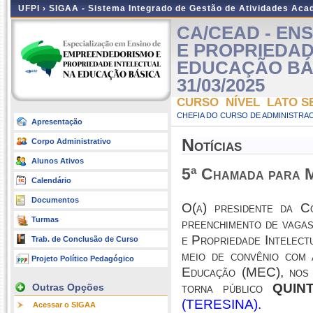
UFPI ›
SIGAA - Sistema Integrado de Gestão de Atividades Ac
CA/CEAD - EN
E PROPRIEDAD
EDUCAÇÃO BÁSIC
31/03/2025
CURSO NÍVEL LATO S
CHEFIA DO CURSO DE ADMINISTRAC
Apresentação
Notícias
Corpo Administrativo
Alunos Ativos
5ª Chamada para M
Calendário
Documentos
O(a) presidente da C
Turmas
preenchimento de vaga
e Propriedade Intelect
Trab. de Conclusão de Curso
meio de convênio com
Projeto Político Pedagógico
Educação (MEC), nos
torna público
QUIN
Outras Opções
(TERESINA).
Acessar o SIGAA