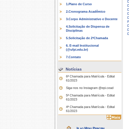
D
1.Plano de Curso
D
D
2.Cronograma Acadêmico
D
D
3.Corpo Administrativo e Docente
P
D
4.Solicitação de Dispensa de
D
Disciplinas
D
5.Solicitação de 2ªChamada
6. E-mail Institucional
(@ufpi.edu.br)
7.Contato
Notícias
6ª Chamada para Matrícula - Edital
61/2023
Siga-nos no Instagram @epi.cead
5ª Chamada para Matrícula - Edital
61/2023
4ª Chamada para Matrícula - Edital
61/2023
Ir ao Menu Principal