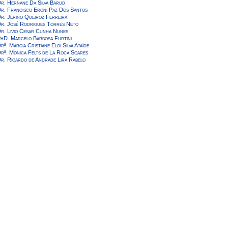
r. Hernane Da Silva Barud
r. Francisco Eroni Paz Dos Santos
r. Jerino Queiroz Ferreira
r. José Rodrigues Torres Neto
r. Livio Cesar Cunha Nunes
hD. Marcelo Barbosa Furtini
rª. Márcia Cristiane Eloi Silva Ataíde
rª. Monica Felts de La Roca Soares
r. Ricardo de Andrade Lira Rabelo