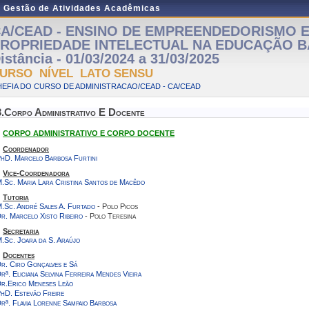
e Gestão de Atividades Acadêmicas
A/CEAD - ENSINO DE EMPREENDEDORISMO 
ROPRIEDADE INTELECTUAL NA EDUCAÇÃO BÁ
istância - 01/03/2024 a 31/03/2025
URSO NÍVEL LATO SENSU
EFIA DO CURSO DE ADMINISTRACAO/CEAD - CA/CEAD
3.Corpo Administrativo E Docente
CORPO ADMINISTRATIVO E CORPO DOCENTE
Coordenador
hD. Marcelo Barbosa Furtini
Vice-Coordenadora
.Sc. Maria Lara Cristina Santos de Macêdo
Tutoria
.Sc. André Sales A. Furtado
- Polo Picos
r. Marcelo Xisto Ribeiro
- Polo Teresina
Secretaria
.Sc. Joara da S. Araújo
Docentes
r. Ciro Gonçalves e Sá
rª. Eliciana Selvina Ferreira Mendes Vieira
r.Erico Meneses Leão
hD. Estevão Freire
rª. Flavia Lorenne Sampaio Barbosa