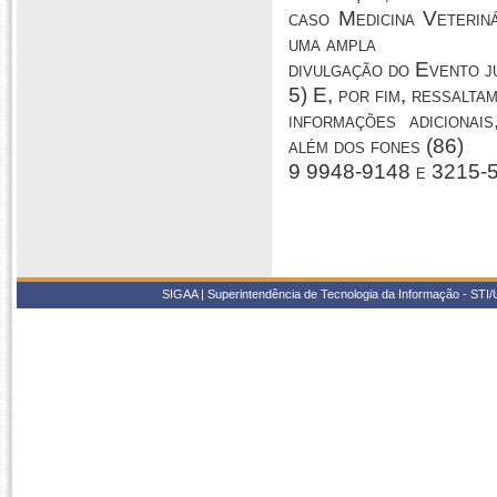
caso Medicina Veterin
uma ampla
divulgação do Evento j
5) E, por fim, ressalta
informações adicionai
além dos fones (86)
9 9948-9148 e 3215-
SIGAA | Superintendência de Tecnologia da Informação - STI/UF