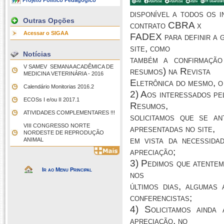
Projeto Político Pedagógico
disponível a todos os 
Outras Opções
contrato CBRA x
Acessar o SIGAA
FADEX para definir a g
site, como
Notícias
também a confirmação
V SAMEV  SEMANA ACADÊMICA DE
resumos) na Revista
MEDICINA VETERINÁRIA - 2016
Eletrônica do mesmo, o
Calendário Monitorias 2016.2
2) Aos interessados pe
ECOSs I e/ou II 2017.1
Resumos,
ATIVIDADES COMPLEMENTARES !!!
solicitamos que se a
VIII CONGRESSO NORTE
apresentadas no site,
NORDESTE DE REPRODUÇÃO
em vista da necessid
ANIMAL
apreciação;
3) Pedimos que atentem
Ir ao Menu Principal
nos
últimos dias, algumas
conferencistas;
4) Solicitamos ainda
apreciação, no