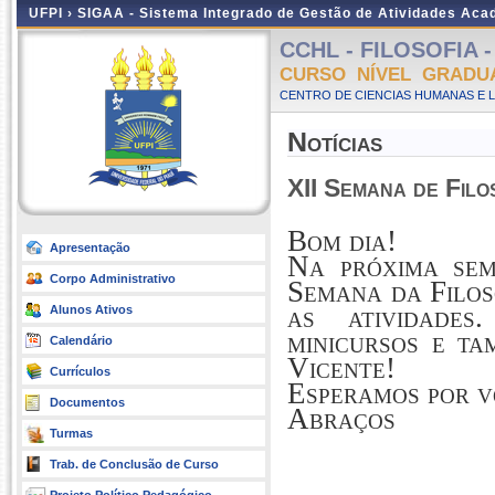
UFPI ›
SIGAA - Sistema Integrado de Gestão de Atividades Ac
CCHL - FILOSOFIA - 
CURSO NÍVEL GRADU
CENTRO DE CIENCIAS HUMANAS E L
Notícias
XII Semana de Filo
Bom dia!
Apresentação
Na próxima sem
Corpo Administrativo
Semana da Filos
as atividades
Alunos Ativos
minicursos e t
Calendário
Vicente!
Currículos
Esperamos por v
Documentos
Abraços
Turmas
Trab. de Conclusão de Curso