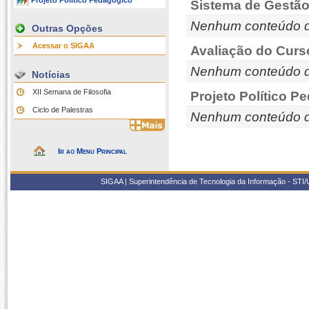
Projeto Político Pedagógico
Sistema de Gestão
Nenhum conteúdo d
Outras Opções
Acessar o SIGAA
Avaliação do Curs
Nenhum conteúdo d
Notícias
XII Semana de Filosofia
Projeto Político P
Ciclo de Palestras
Nenhum conteúdo d
Ir ao Menu Principal
SIGAA | Superintendência de Tecnologia da Informação - STI/UF