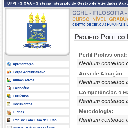
UFPI ›
SIGAA - Sistema Integrado de Gestão de Atividades Ac
CCHL - FILOSOFIA - 
CURSO NÍVEL GRADU
CENTRO DE CIENCIAS HUMANAS E L
Projeto Político
Perfil Profissional:
Nenhum conteúdo d
Apresentação
Corpo Administrativo
Área de Atuação:
Alunos Ativos
Nenhum conteúdo d
Calendário
Competências e Ha
Currículos
Nenhum conteúdo d
Documentos
Metodologia:
Turmas
Nenhum conteúdo d
Trab. de Conclusão de Curso