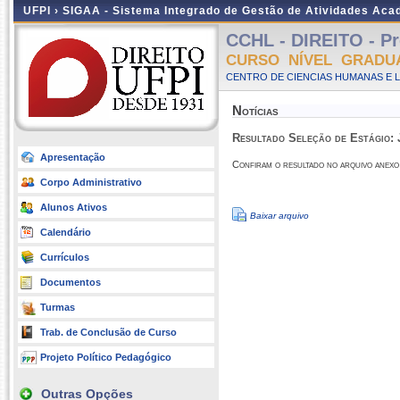
UFPI ›
SIGAA - Sistema Integrado de Gestão de Atividades Ac
CCHL - DIREITO - Pr
CURSO NÍVEL GRADU
CENTRO DE CIENCIAS HUMANAS E L
Notícias
Resultado Seleção de Estágio: 
Apresentação
Confiram o resultado no arquivo anexo
Corpo Administrativo
Alunos Ativos
Baixar arquivo
Calendário
Currículos
Documentos
Turmas
Trab. de Conclusão de Curso
Projeto Político Pedagógico
Outras Opções