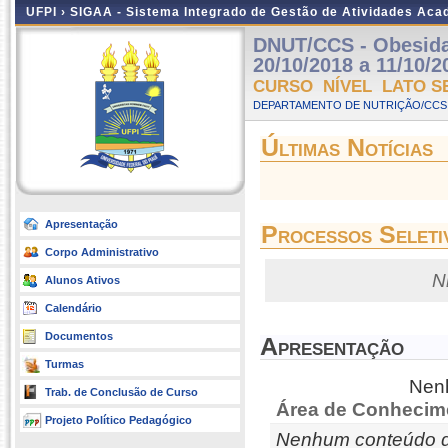
UFPI ›
SIGAA - Sistema Integrado de Gestão de Atividades Ac
DNUT/CCS - Obesida
20/10/2018 a 11/10/2
CURSO NÍVEL LATO S
DEPARTAMENTO DE NUTRIÇÃO/CCS 
Últimas Notícias
Apresentação
Processos Seleti
Corpo Administrativo
N
Alunos Ativos
Calendário
Documentos
Apresentação
Turmas
Nenh
Trab. de Conclusão de Curso
Área de Conhecim
Projeto Político Pedagógico
Nenhum conteúdo d