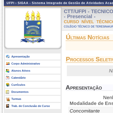
UFPI ›
SIGAA - Sistema Integrado de Gestão de Atividades Ac
CTT/UFPI - TECNIC
- Presencial -
CURSO NÍVEL TÉCNIC
COLÉGIO TÉCNICO DE TERESINA/UFP
Últimas Notícias
Apresentação
Processos Seleti
Corpo Administrativo
N
Alunos Ativos
Calendário
Currículos
Apresentação
Documentos
Nenh
Turmas
Modalidade de Ens
Trab. de Conclusão de Curso
Concomitante