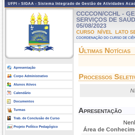
UFPI ›
SIGAA - Sistema Integrado de Gestão de Atividades Ac
CCCCON/CCHL - GE
SERVIÇOS DE SAÚDE 
05/08/2023
CURSO NÍVEL LATO S
COORDENAÇÃO DO CURSO DE CIÊN
Últimas Notícias
Apresentação
Processos Seleti
Corpo Administrativo
Alunos Ativos
N
Calendário
Documentos
Apresentação
Turmas
Trab. de Conclusão de Curso
Nenh
Projeto Político Pedagógico
Área de Conhecim