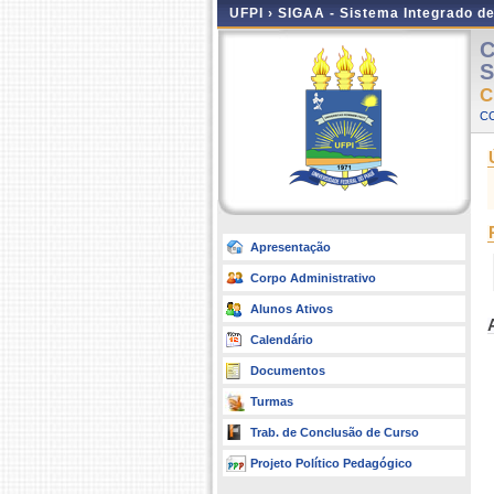
UFPI ›
SIGAA - Sistema Integrado d
C
S
C
C
Apresentação
Corpo Administrativo
Alunos Ativos
Calendário
Documentos
Turmas
Trab. de Conclusão de Curso
Projeto Político Pedagógico