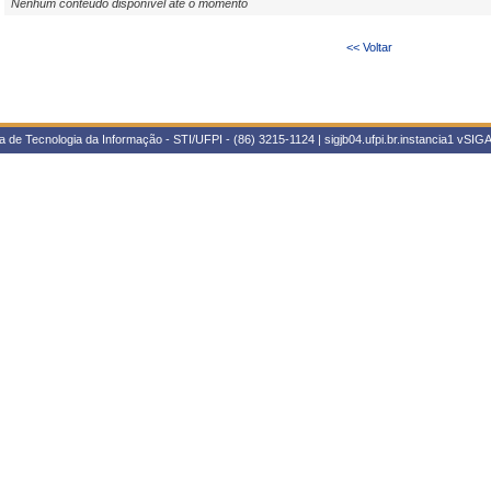
Nenhum conteúdo disponível até o momento
<< Voltar
 de Tecnologia da Informação - STI/UFPI - (86) 3215-1124 | sigjb04.ufpi.br.instancia1
vSIGA