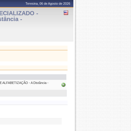
Teresina, 06 de Agosto de 2026
ECIALIZADO -
ância -
LFABETIZAÇÃO - A Distância -