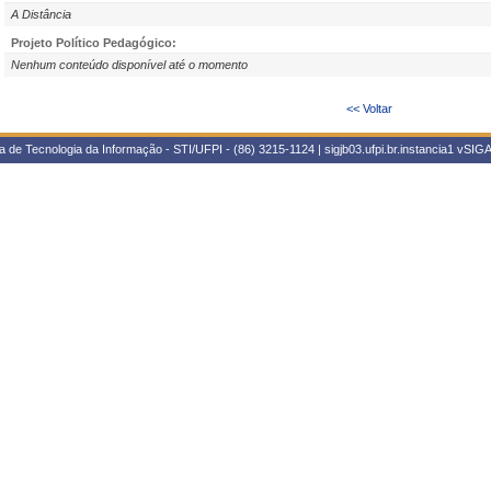
A Distância
Projeto Político Pedagógico:
Nenhum conteúdo disponível até o momento
<< Voltar
 de Tecnologia da Informação - STI/UFPI - (86) 3215-1124 | sigjb03.ufpi.br.instancia1
vSIGA