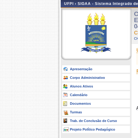
UFPI ›
SIGAA - Sistema Integrado d
C
E
0
C
C
Apresentação
Corpo Administrativo
Alunos Ativos
Calendário
Documentos
Turmas
Trab. de Conclusão de Curso
Projeto Político Pedagógico