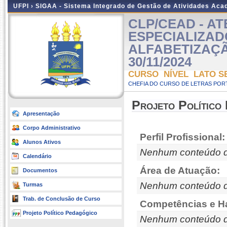
UFPI ›
SIGAA - Sistema Integrado de Gestão de Atividades Ac
CLP/CEAD - A
ESPECIALIZAD
ALFABETIZAÇÃO 
30/11/2024
CURSO NÍVEL LATO S
CHEFIA DO CURSO DE LETRAS POR
Projeto Político
Apresentação
Corpo Administrativo
Perfil Profissional:
Alunos Ativos
Nenhum conteúdo d
Calendário
Área de Atuação:
Documentos
Nenhum conteúdo d
Turmas
Trab. de Conclusão de Curso
Competências e Ha
Projeto Político Pedagógico
Nenhum conteúdo d