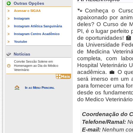
Outras Opções
🐾Conheça o Curso
Acessar o SIGAA
apaixonado por anim
Instagram
deles? O Curso de Me
Instagram Atlética Sanguinária
PI, é o lugar perfeit
Instagram Centro Acadêmico
de oportunidades! 
Youtube
da Universidade Fede
de Medicina Veteriná
Notícias
completa, com labo
Convite Sessão Solene em
Hospital Veterinário 
Homenagem ao Dia do Médico
Veterinário
acadêmica. 💼 O que
será imerso em um a
para fornecer uma fo
Ir ao Menu Principal
desde os fundamento
do Medico Veterinário
Coordenação do C
Telefone/Ramal:
Ne
E-mail:
Nenhum con