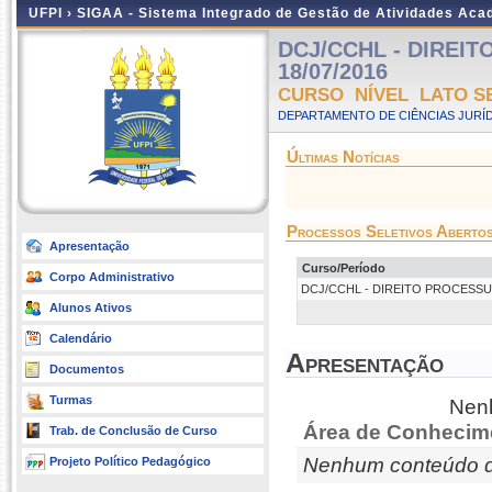
UFPI ›
SIGAA - Sistema Integrado de Gestão de Atividades Ac
DCJ/CCHL - DIREITO
18/07/2016
CURSO NÍVEL LATO S
DEPARTAMENTO DE CIÊNCIAS JURÍD
Últimas Notícias
Processos Seletivos Aberto
Apresentação
Curso/Período
Corpo Administrativo
DCJ/CCHL - DIREITO PROCESSUAL - 
Alunos Ativos
Calendário
Apresentação
Documentos
Turmas
Nenh
Área de Conhecim
Trab. de Conclusão de Curso
Nenhum conteúdo d
Projeto Político Pedagógico