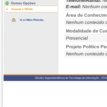
Telefone/Ramal:
Ne
Outras Opções
E-mail:
Nenhum con
Acessar o SIGAA
Área de Conhecim
Ir ao Menu Principal
Nenhum conteúdo d
Modalidade de Cur
Presencial
Projeto Político P
Nenhum conteúdo d
SIGAA | Superintendência de Tecnologia da Informação - STI/UF