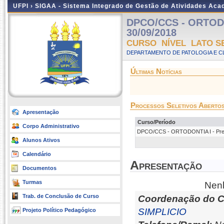
UFPI ›
SIGAA - Sistema Integrado de Gestão de Atividades Ac
DPCO/CCS - ORTODONT
30/09/2018
CURSO NÍVEL LATO S
DEPARTAMENTO DE PATOLOGIA E C
Últimas Notícias
Processos Seletivos Aberto
Apresentação
Curso/Período
Corpo Administrativo
DPCO/CCS - ORTODONTIA I - Presen
Alunos Ativos
Calendário
Apresentação
Documentos
Turmas
Nenh
Trab. de Conclusão de Curso
Coordenação do C
SIMPLICIO
Projeto Político Pedagógico