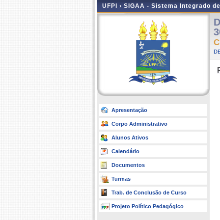
UFPI ›
SIGAA - Sistema Integrado d
D
3
C
D
Apresentação
Corpo Administrativo
Alunos Ativos
Calendário
Documentos
Turmas
Trab. de Conclusão de Curso
Projeto Político Pedagógico