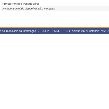
Projeto Político Pedagógico:
Nenhum conteúdo disponível até o momento
 de Tecnologia da Informação - STI/UFPI - (86) 3215-1124 | sigjb04.ufpi.br.instancia1
vSIGA