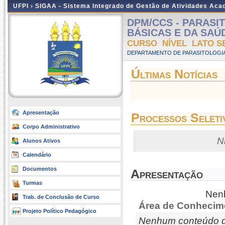
UFPI ›
SIGAA - Sistema Integrado de Gestão de Atividades Ac
DPM/CCS - PARASI
BÁSICAS E DA SAÚDE 
CURSO NÍVEL LATO S
DEPARTAMENTO DE PARASITOLOGIA
Últimas Notícias
Apresentação
Processos Seleti
Corpo Administrativo
N
Alunos Ativos
Calendário
Documentos
Apresentação
Turmas
Nenh
Trab. de Conclusão de Curso
Área de Conhecim
Projeto Político Pedagógico
Nenhum conteúdo d