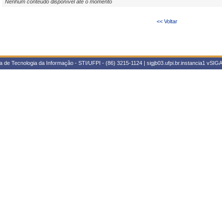
Nenhum conteúdo disponível até o momento
<< Voltar
 de Tecnologia da Informação - STI/UFPI - (86) 3215-1124 | sigjb03.ufpi.br.instancia1
vSIGA