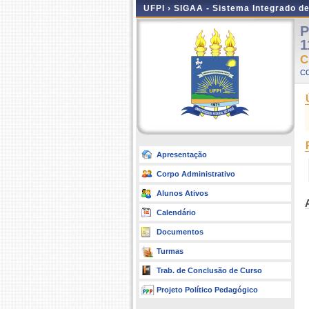
UFPI ›
SIGAA - Sistema Integrado d
P
1
C
C
Apresentação
Corpo Administrativo
Alunos Ativos
Calendário
Documentos
Turmas
Trab. de Conclusão de Curso
Projeto Político Pedagógico