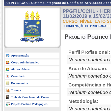
UFPI ›
SIGAA - Sistema Integrado de Gestão de Atividades Ac
PPGFIL/CCHL - HER
11/02/2019 a 15/02/2
CURSO NÍVEL LATO S
COORDENAÇÃO DO PROGRAMA DE P
Projeto Político
Perfil Profissional:
Apresentação
Nenhum conteúdo d
Corpo Administrativo
Área de Atuação:
Alunos Ativos
Nenhum conteúdo d
Calendário
Documentos
Competências e Ha
Turmas
Nenhum conteúdo d
Trab. de Conclusão de Curso
Metodologia:
Projeto Político Pedagógico
Nenhum conteúdo d