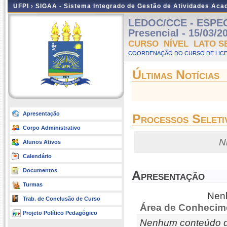
UFPI ›
SIGAA - Sistema Integrado de Gestão de Atividades Ac
LEDOC/CCE - ESPE
Presencial - 15/03/2
CURSO NÍVEL LATO S
COORDENAÇÃO DO CURSO DE LICE
Últimas Notícias
Apresentação
Processos Seleti
Corpo Administrativo
N
Alunos Ativos
Calendário
Documentos
Apresentação
Turmas
Nenh
Trab. de Conclusão de Curso
Área de Conhecim
Projeto Político Pedagógico
Nenhum conteúdo d