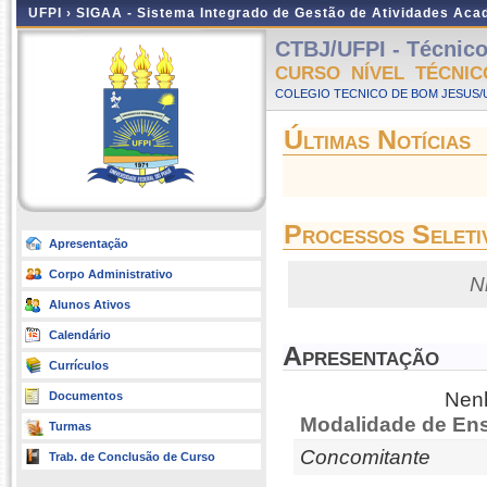
UFPI ›
SIGAA - Sistema Integrado de Gestão de Atividades Ac
CTBJ/UFPI - Técnico
CURSO NÍVEL TÉCNIC
COLEGIO TECNICO DE BOM JESUS/UF
Últimas Notícias
Processos Seleti
Apresentação
Corpo Administrativo
N
Alunos Ativos
Calendário
Apresentação
Currículos
Nenh
Documentos
Modalidade de Ens
Turmas
Concomitante
Trab. de Conclusão de Curso