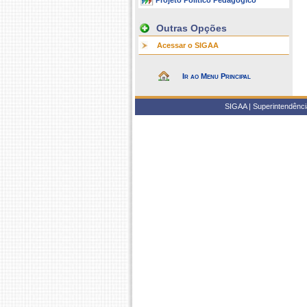
Projeto Político Pedagógico
Outras Opções
Acessar o SIGAA
Ir ao Menu Principal
SIGAA | Superintendência