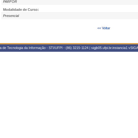
PARFOR
Modalidade de Curso:
Presencial
<< Voltar
 de Tecnologia da Informação - STI/UFPI - (86) 3215-1124 | sigjb05.ufpi.br.instancia1
vSIGA