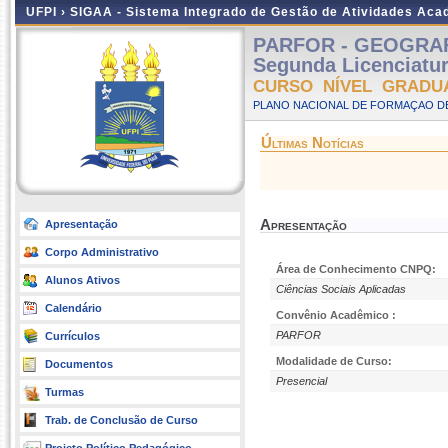
UFPI ›
SIGAA - Sistema Integrado de Gestão de Atividades Ac
PARFOR - GEOGRAFIA
Segunda Licenciatu
CURSO NÍVEL GRADU
PLANO NACIONAL DE FORMAÇAO DE
Últimas Notícias
Apresentação
Apresentação
Corpo Administrativo
Área de Conhecimento CNPQ:
Alunos Ativos
Ciências Sociais Aplicadas
Calendário
Convênio Acadêmico :
PARFOR
Currículos
Modalidade de Curso:
Documentos
Presencial
Turmas
Trab. de Conclusão de Curso