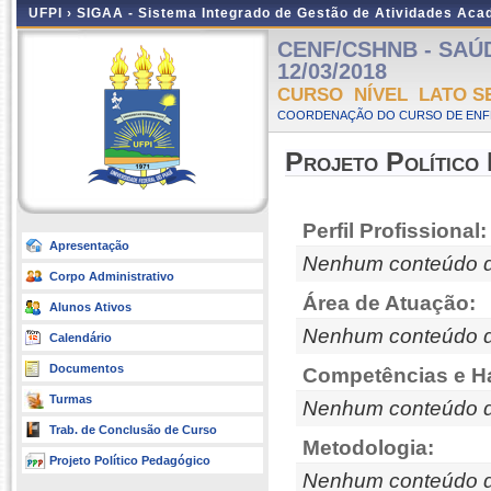
UFPI ›
SIGAA - Sistema Integrado de Gestão de Atividades Ac
CENF/CSHNB - SAÚDE
12/03/2018
CURSO NÍVEL LATO S
COORDENAÇÃO DO CURSO DE ENF
Projeto Político
Perfil Profissional:
Apresentação
Nenhum conteúdo d
Corpo Administrativo
Área de Atuação:
Alunos Ativos
Nenhum conteúdo d
Calendário
Documentos
Competências e Ha
Turmas
Nenhum conteúdo d
Trab. de Conclusão de Curso
Metodologia:
Projeto Político Pedagógico
Nenhum conteúdo d