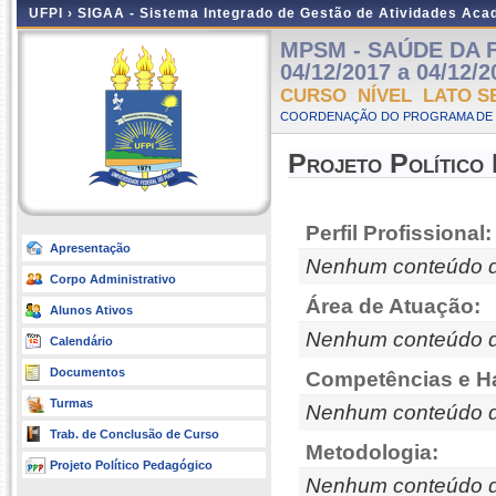
UFPI ›
SIGAA - Sistema Integrado de Gestão de Atividades Ac
MPSM - SAÚDE DA F
04/12/2017 a 04/12/2
CURSO NÍVEL LATO S
COORDENAÇÃO DO PROGRAMA DE P
Projeto Político
Perfil Profissional:
Apresentação
Nenhum conteúdo d
Corpo Administrativo
Área de Atuação:
Alunos Ativos
Nenhum conteúdo d
Calendário
Documentos
Competências e Ha
Turmas
Nenhum conteúdo d
Trab. de Conclusão de Curso
Metodologia:
Projeto Político Pedagógico
Nenhum conteúdo d