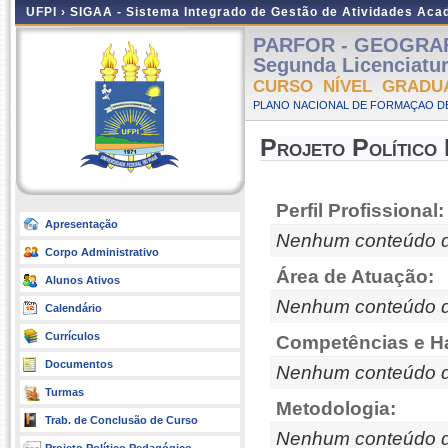
UFPI ›
SIGAA - Sistema Integrado de Gestão de Atividades Ac
PARFOR - GEOGRAFIA
Segunda Licenciatu
CURSO NÍVEL GRADU
PLANO NACIONAL DE FORMAÇAO DE
Projeto Político
Perfil Profissional:
Apresentação
Nenhum conteúdo d
Corpo Administrativo
Área de Atuação:
Alunos Ativos
Nenhum conteúdo d
Calendário
Currículos
Competências e Ha
Documentos
Nenhum conteúdo d
Turmas
Metodologia:
Trab. de Conclusão de Curso
Nenhum conteúdo d