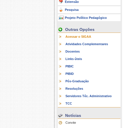
Extensão
Pesquisa
Projeto Político Pedagógico
Outras Opções
Acessar o SIGAA
Atividades Complementares
Docentes
Links úteis
PIBIC
PIBID
Pós-Graduação
Resoluções
Servidores Téc. Administrativo
TCC
Notícias
Convite