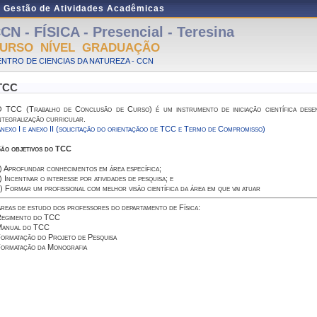
e Gestão de Atividades Acadêmicas
CN - FÍSICA - Presencial - Teresina
URSO NÍVEL GRADUAÇÃO
NTRO DE CIENCIAS DA NATUREZA - CCN
TCC
 TCC (Trabalho de Conclusão de Curso) é um instrumento de iniciação científica desenvo
ntegralização curricular.
nexo I e anexo II (solicitação do orientaçãoo de TCC e Termo de Compromisso)
ão objetivos do TCC
) Aprofundar conhecimentos em área específica;
) Incentivar o interesse por atividades de pesquisa; e
) Formar um profissional com melhor visão científica da área em que vai atuar
reas de estudo dos professores do departamento de Física:
egimento do TCC
anual do TCC
ormatação do Projeto de Pesquisa
ormatação da Monografia