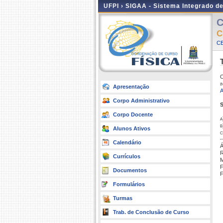
UFPI ›
SIGAA - Sistema Integrado d
C
C
CE
O
i
Apresentação
A
Corpo Administrativo
S
Corpo Docente
a
b
Alunos Ativos
c
Calendário
Á
R
Currículos
M
F
Documentos
F
Formulários
Turmas
Trab. de Conclusão de Curso