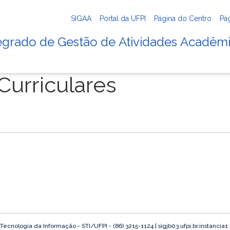
SIGAA
Portal da UFPI
Página do Centro
Pá
tegrado de Gestão de Atividades Acadêm
urriculares
ecnologia da Informação - STI/UFPI - (86) 3215-1124 | sigjb03.ufpi.br.instancia1