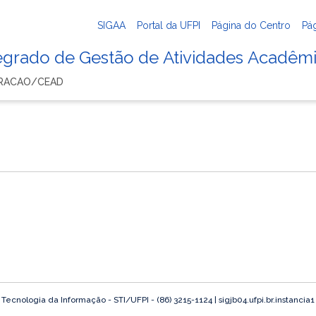
SIGAA
Portal da UFPI
Página do Centro
Pá
tegrado de Gestão de Atividades Acadêm
TRACAO/CEAD
o
ecnologia da Informação - STI/UFPI - (86) 3215-1124 | sigjb04.ufpi.br.instancia