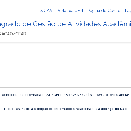
SIGAA
Portal da UFPI
Página do Centro
Pá
tegrado de Gestão de Atividades Acadêm
TRACAO/CEAD
ecnologia da Informação - STI/UFPI - (86) 3215-1124 | sigjb03.ufpi.br.instancia1
Texto destinado a exibição de informações relacionadas à
licença de uso.