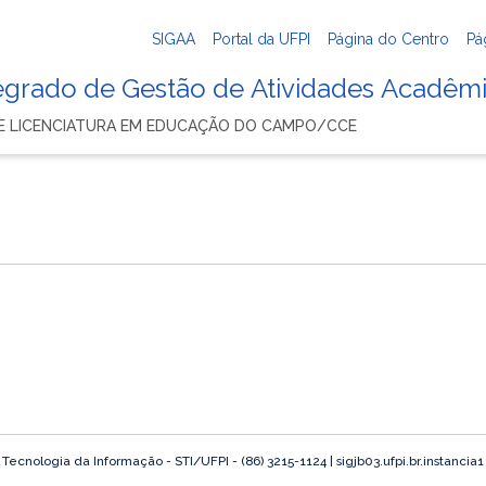
SIGAA
Portal da UFPI
Página do Centro
Pá
tegrado de Gestão de Atividades Acadêm
E LICENCIATURA EM EDUCAÇÃO DO CAMPO/CCE
o
ecnologia da Informação - STI/UFPI - (86) 3215-1124 | sigjb03.ufpi.br.instancia