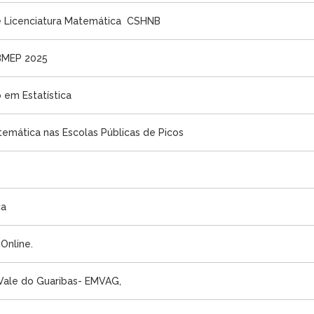
e Licenciatura Matemática  CSHNB
OBMEP 2025
 em Estatística
emática nas Escolas Públicas de Picos
ca
Online.
 Vale do Guaribas- EMVAG,