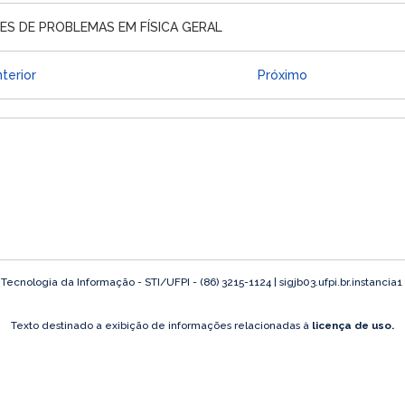
ES DE PROBLEMAS EM FÍSICA GERAL
terior
Próximo
ecnologia da Informação - STI/UFPI - (86) 3215-1124 | sigjb03.ufpi.br.instancia1
Texto destinado a exibição de informações relacionadas à
licença de uso.